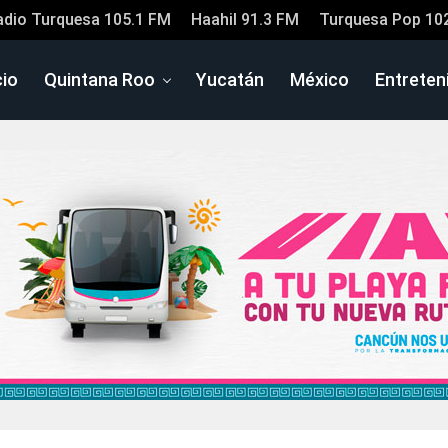
adio Turquesa 105.1 FM
Haahil 91.3 FM
Turquesa Pop 10
cio
Quintana Roo
Yucatán
México
Entreten