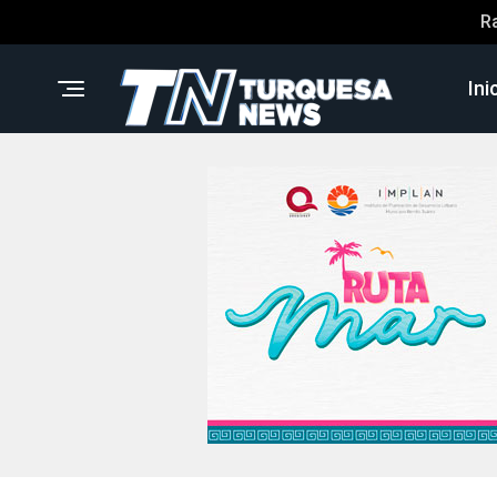
R
Ini