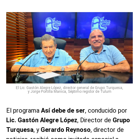
El Lic. Gastón Alegre López, director general de Grupo Turquesa,
y Jorge Portilla Manica, Séptimo regidor de Tulum
El programa
Así debe de ser
, conducido por
Lic. Gastón Alegre López
, Director de
Grupo
Turquesa
, y
Gerardo Reynoso
, director de