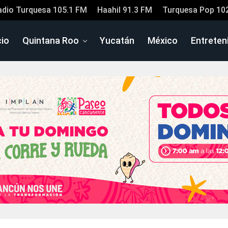
adio Turquesa 105.1 FM
Haahil 91.3 FM
Turquesa Pop 10
cio
Quintana Roo
Yucatán
México
Entreten