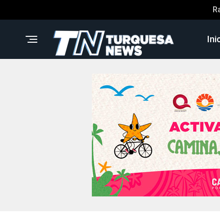
R
Ini