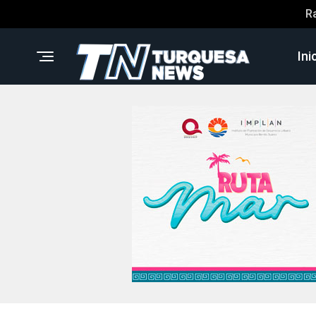
R
Ini