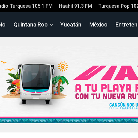
adio Turquesa 105.1 FM
Haahil 91.3 FM
Turquesa Pop 10
cio
Quintana Roo
Yucatán
México
Entreten