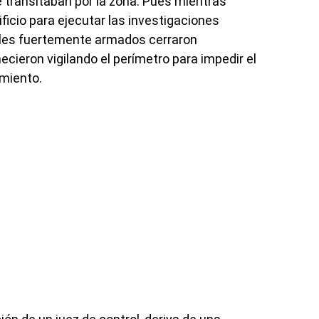
 transitaban por la zona. Pues mientras
ificio para ejecutar las investigaciones
ales fuertemente armados cerraron
cieron vigilando el perímetro para impedir el
imiento.