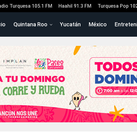
adio Turquesa 105.1 FM
Haahil 91.3 FM
Turquesa Pop 10
cio
Quintana Roo
Yucatán
México
Entreten