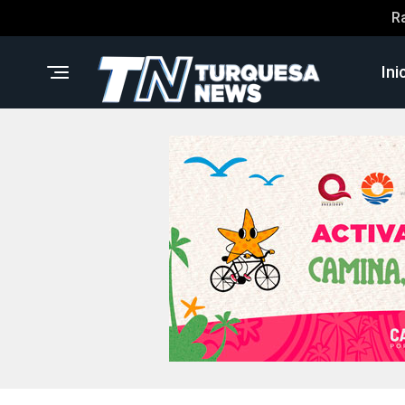
R
Ini