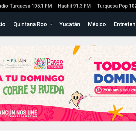
adio Turquesa 105.1 FM
Haahil 91.3 FM
Turquesa Pop 10
cio
Quintana Roo
Yucatán
México
Entreten