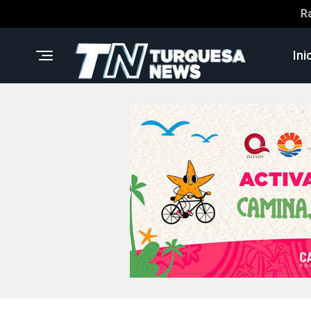
R
Ini