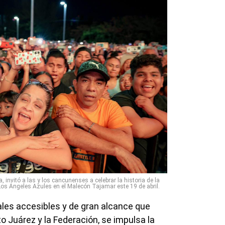
, invitó a las y los cancunenses a celebrar la historia de la
Los Ángeles Azules en el Malecón Tajamar este 19 de abril.
rales accesibles y de gran alcance que
 Juárez y la Federación, se impulsa la