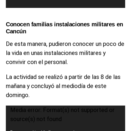
t
o
r
Conocen familias instalaciones militares en
d
Cancún
e
De esta manera, pudieron conocer un poco de
v
la vida en unas instalaciones militares y
í
convivir con el personal.
d
e
La actividad se realizó a partir de las 8 de las
o
mañana y concluyó al mediodía de este
domingo.
R
Media error: Format(s) not supported or
e
source(s) not found
p