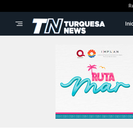
R
Ini