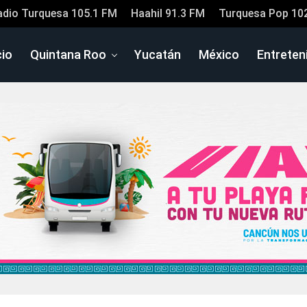
adio Turquesa 105.1 FM
Haahil 91.3 FM
Turquesa Pop 10
cio
Quintana Roo
Yucatán
México
Entreten