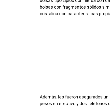
bolsas tipo ziploc con hierba con ca
bolsas con fragmentos sólidos simi
cristalina con características propia
Además, les fueron asegurados un b
pesos en efectivo y dos teléfonos c