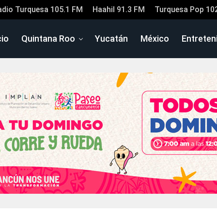
adio Turquesa 105.1 FM
Haahil 91.3 FM
Turquesa Pop 10
cio
Quintana Roo
Yucatán
México
Entreten