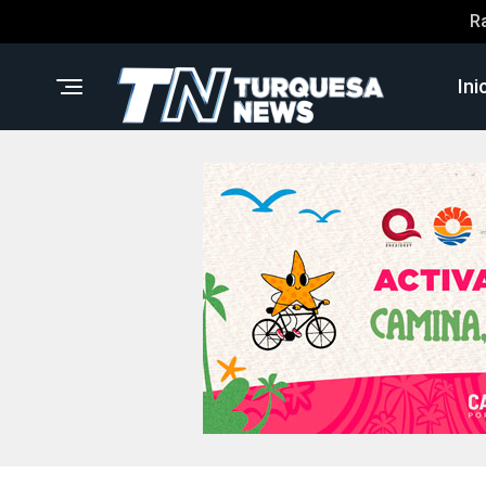
R
Ini