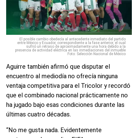
El posible cambio obedecía al antecedente inmediato del partido
entre México y Ecuador, correspondiente a la fase anterior, el cual
sufrió un retraso de aproximadamente una hora debido a la
presencia de actividad eléctrica en las inmediaciones del inmueble
Foto: Selección Nacional de México
Aguirre también afirmó que disputar el
encuentro al mediodía no ofrecía ninguna
ventaja competitiva para el Tricolor y recordó
que el combinado nacional prácticamente no
ha jugado bajo esas condiciones durante las
últimas cuatro décadas.
“No me gusta nada. Evidentemente