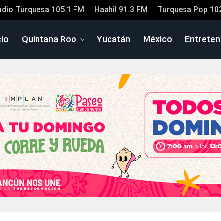
adio Turquesa 105.1 FM
Haahil 91.3 FM
Turquesa Pop 10
cio
Quintana Roo
Yucatán
México
Entreten