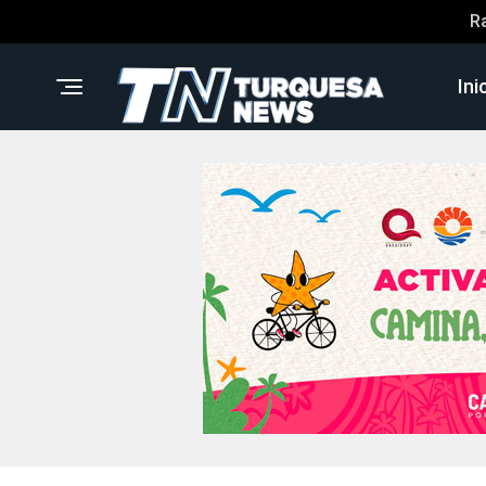
R
Ini