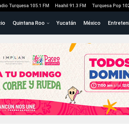
adio Turquesa 105.1 FM
Haahil 91.3 FM
Turquesa Pop 10
cio
Quintana Roo
Yucatán
México
Entreten