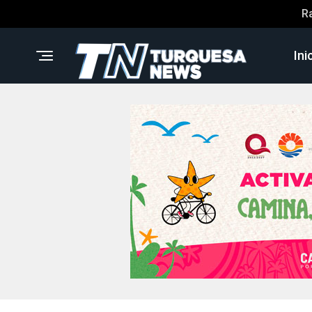
R
Ini