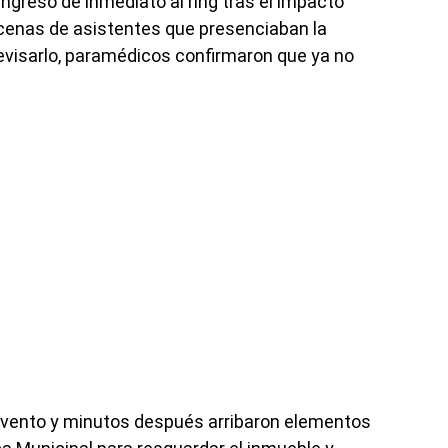
gresó de inmediato al ring tras el impacto
decenas de asistentes que presenciaban la
evisarlo, paramédicos confirmaron que ya no
 evento y minutos después arribaron elementos