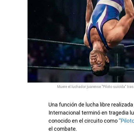
Muere el luchador juarense "Piloto suicida" tras
Una función de lucha libre realizad
Internacional terminó en tragedia l
conocido en el circuito como
“Pilot
el combate.