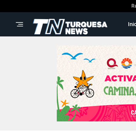
R
Ini