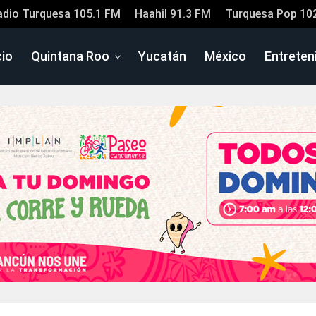
adio Turquesa 105.1 FM
Haahil 91.3 FM
Turquesa Pop 10
cio
Quintana Roo
Yucatán
México
Entreten