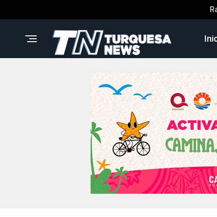
R
Ini