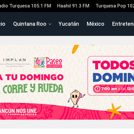
adio Turquesa 105.1 FM
Haahil 91.3 FM
Turquesa Pop 10
cio
Quintana Roo
Yucatán
México
Entreten