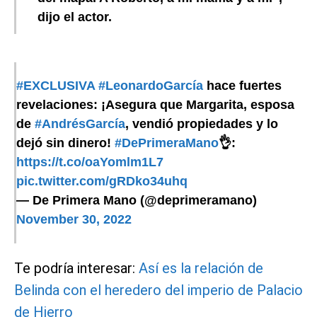
dijo el actor.
#EXCLUSIVA
#LeonardoGarcía
hace fuertes
revelaciones: ¡Asegura que Margarita, esposa
de
#AndrésGarcía
, vendió propiedades y lo
dejó sin dinero!
#DePrimeraMano
👌:
https://t.co/oaYomlm1L7
pic.twitter.com/gRDko34uhq
— De Primera Mano (@deprimeramano)
November 30, 2022
Te podría interesar:
Así es la relación de
Belinda con el heredero del imperio de Palacio
de Hierro