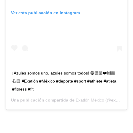
Ver esta publicación en Instagram
¡Azules somos uno, azules somos todos! 🔵👏🏼❤️🙌🏼
💪🏻 #Exatlón #México #deporte #sport #athlete #atleta
#fitness #fit
Una publicación compartida de
Exatlón México
(@exatlonmx) el