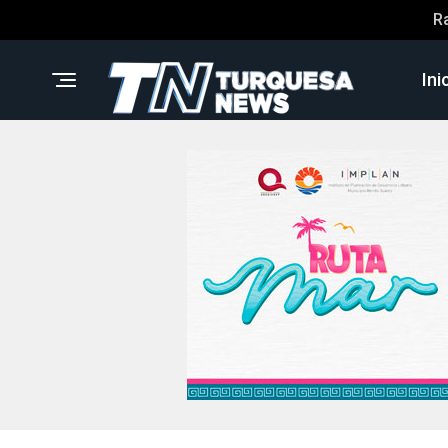
R
Ini