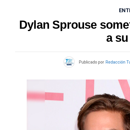
ENT
Dylan Sprouse somet
a su
Publicado por
Redacción T