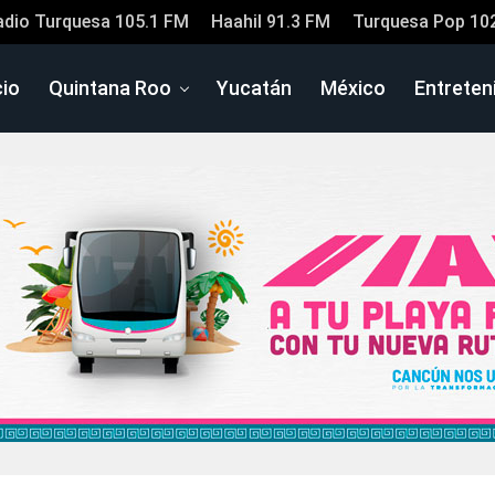
adio Turquesa 105.1 FM
Haahil 91.3 FM
Turquesa Pop 10
cio
Quintana Roo
Yucatán
México
Entreten