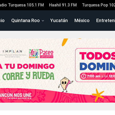
adio Turquesa 105.1 FM
Haahil 91.3 FM
Turquesa Pop 10
cio
Quintana Roo
Yucatán
México
Entreten