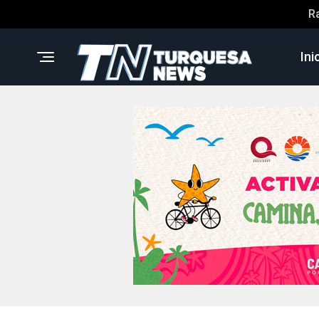
R
Ini