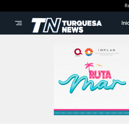
R
Ini