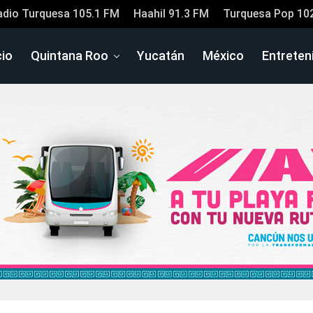
adio Turquesa 105.1 FM
Haahil 91.3 FM
Turquesa Pop 10
cio
Quintana Roo
Yucatán
México
Entreten