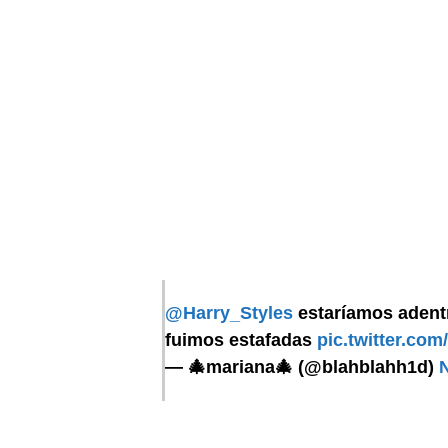
@Harry_Styles
estaríamos adent
fuimos estafadas
pic.twitter.co
— 🎄mariana🎄 (@blahblahh1d)