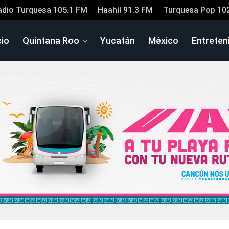
adio Turquesa 105.1 FM
Haahil 91.3 FM
Turquesa Pop 10
cio
Quintana Roo
Yucatán
México
Entreten