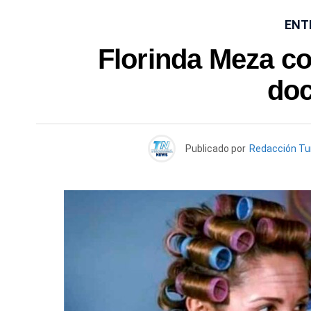
ENT
Florinda Meza co
do
Publicado por
Redacción T