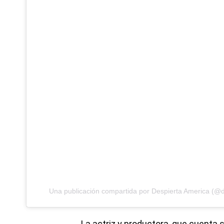
Una publicación compartida por Despierta America (@d
La actriz y productora, que cuenta s