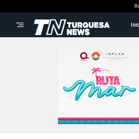
R
Ini