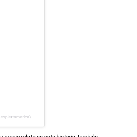
espiertamerica)
u propio relato en esta historia, también