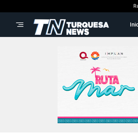
R
Ini