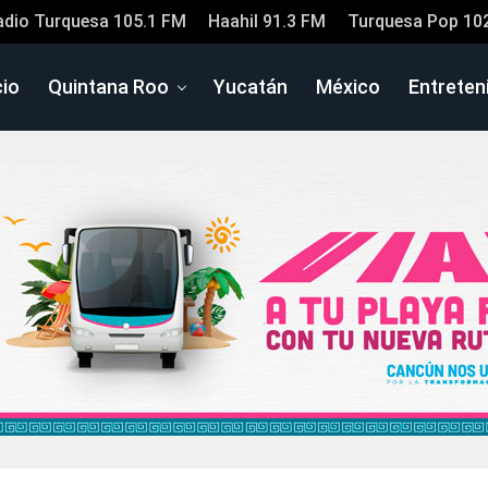
adio Turquesa 105.1 FM
Haahil 91.3 FM
Turquesa Pop 10
cio
Quintana Roo
Yucatán
México
Entreten