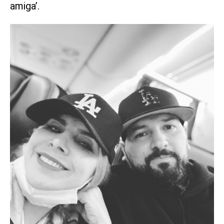
amiga’.