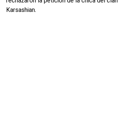
rechazaron la petición de la chica del clan
Karsashian.