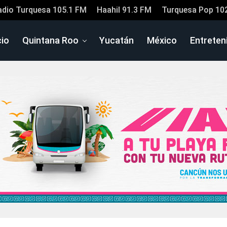
adio Turquesa 105.1 FM
Haahil 91.3 FM
Turquesa Pop 10
cio
Quintana Roo
Yucatán
México
Entreten