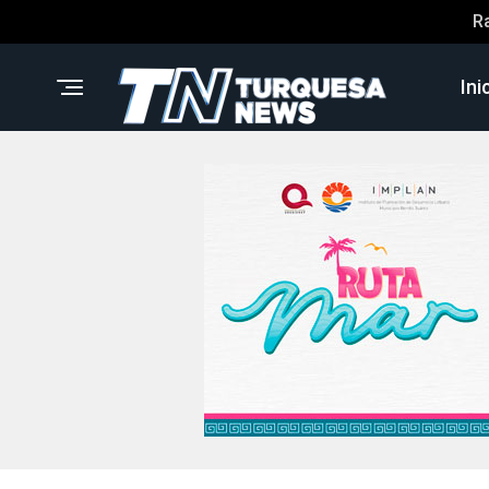
R
Ini