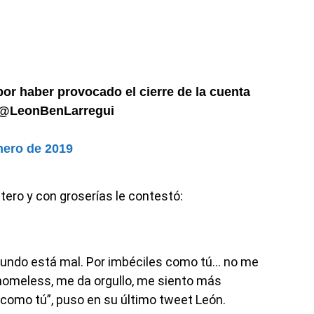
or haber provocado el cierre de la cuenta
e @LeonBenLarregui
nero de 2019
itero y con groserías le contestó:
 mundo está mal. Por imbéciles como tú… no me
omeless, me da orgullo, me siento más
 como tú”, puso en su último tweet León.