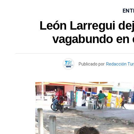
ENT
León Larregui de
vagabundo en e
Publicado por
Redacción Tu