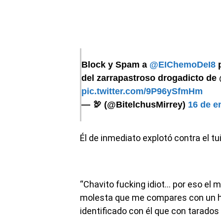
Block y Spam a
@EIChemoDeI8
p
del zarrapastroso drogadicto d
pic.twitter.com/9P96ySfmHm
— 🦃 (@BitelchusMirrey)
16 de e
Él de inmediato explotó contra el tu
“Chavito fucking idiot… por eso el
molesta que me compares con un h
identificado con él que con tarados