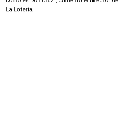
como es Don Cruz”, comentó el director de
La Lotería.