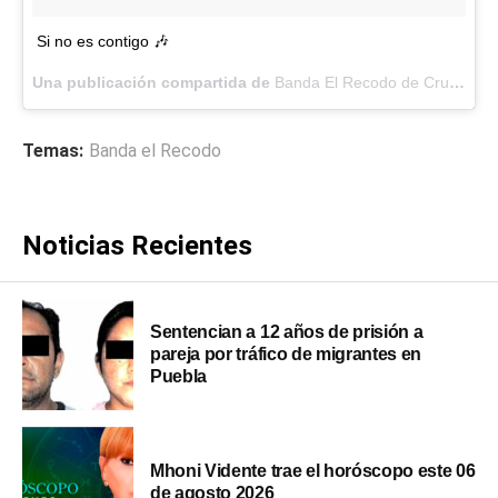
Si no es contigo 🎶
Una publicación compartida de
Banda El Recodo de Cruz Lga
(
Temas:
Banda el Recodo
Noticias Recientes
Sentencian a 12 años de prisión a
pareja por tráfico de migrantes en
Puebla
Mhoni Vidente trae el horóscopo este 06
de agosto 2026