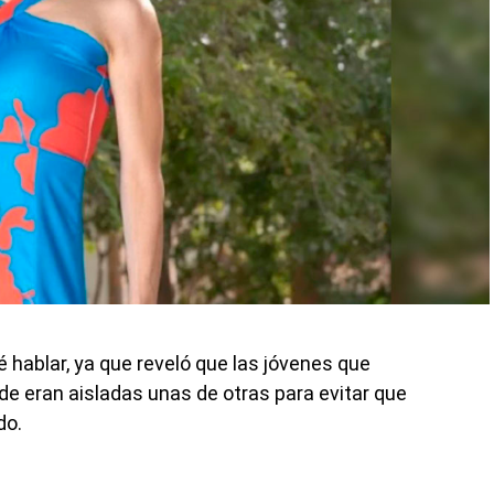
é hablar, ya que reveló que las jóvenes que
de eran aisladas unas de otras para evitar que
do.