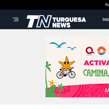
R
Ini