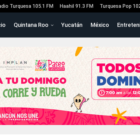
adio Turquesa 105.1 FM
Haahil 91.3 FM
Turquesa Pop 10
cio
Quintana Roo
Yucatán
México
Entreten