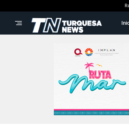
R
Ini