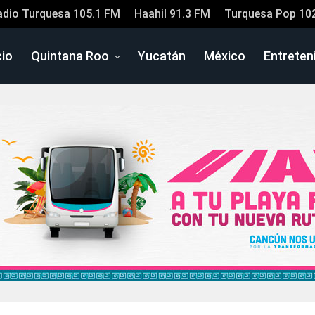
adio Turquesa 105.1 FM
Haahil 91.3 FM
Turquesa Pop 10
cio
Quintana Roo
Yucatán
México
Entreten