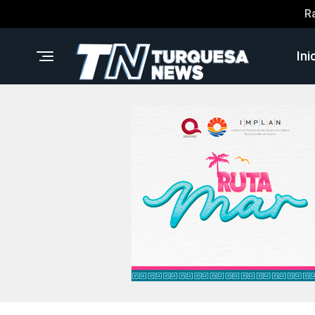
R
Ini