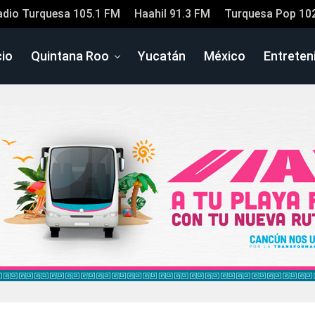
adio Turquesa 105.1 FM
Haahil 91.3 FM
Turquesa Pop 10
cio
Quintana Roo
Yucatán
México
Entreten