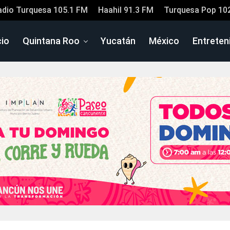
adio Turquesa 105.1 FM
Haahil 91.3 FM
Turquesa Pop 10
cio
Quintana Roo
Yucatán
México
Entreten