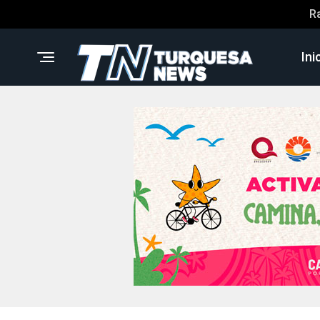
R
Ini