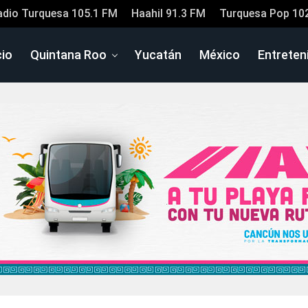
adio Turquesa 105.1 FM
Haahil 91.3 FM
Turquesa Pop 10
cio
Quintana Roo
Yucatán
México
Entreten