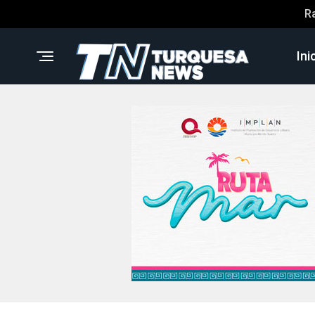
R
Ini