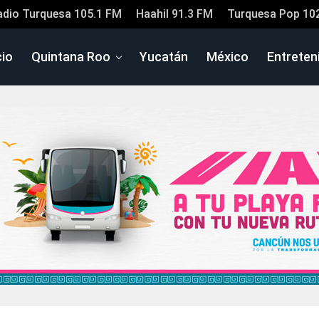
adio Turquesa 105.1 FM
Haahil 91.3 FM
Turquesa Pop 10
cio
Quintana Roo
Yucatán
México
Entreten