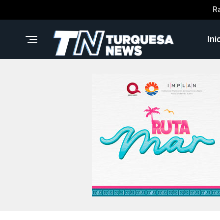
R
Ini