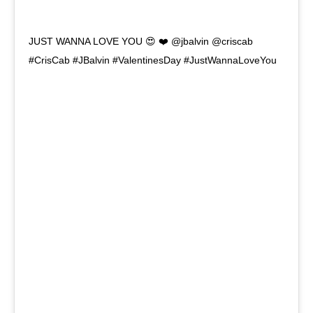
JUST WANNA LOVE YOU 😍 ❤️ @jbalvin @criscab
#CrisCab #JBalvin #ValentinesDay #JustWannaLoveYou