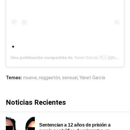
♥️
Una publicación compartida de
Yanet Garcia 🇲🇽
(@iamyanetgarcia) el
Temas:
mueve
,
reggaetón
,
sensual
,
Yanet García
Noticias Recientes
Sentencian a 12 años de prisión a