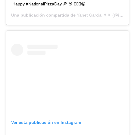
Happy #NationalPizzaDay 🍕 🍑 🙋🏻‍♀️🤤
Una publicación compartida de
Yanet Garcia 🇲🇽
(@iamyanetgarcia) el
Ver esta publicación en Instagram