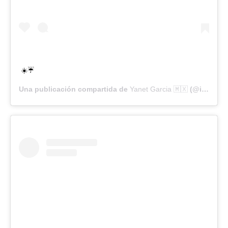
☀️☔️
Una publicación compartida de
Yanet Garcia 🇲🇽
(@iamyanetgarcia) el