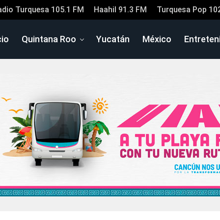
adio Turquesa 105.1 FM
Haahil 91.3 FM
Turquesa Pop 10
cio
Quintana Roo
Yucatán
México
Entreten