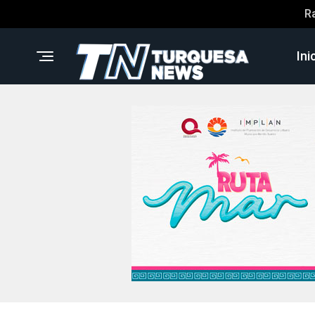
R
Ini