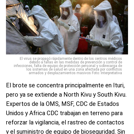
El virus se propagó rápidamente dentro de los centros médicos
debido a fallas en las medidas de prevención y control de
infecciones, falta de equipo de protección personal y sobrecarga de
los sistemas de salud en una zona afectada por conflictos
armados y desplazamientos masivos Foto: Interpretativa
El brote se concentra principalmente en Ituri,
pero ya se extiende a North Kivu y South Kivu.
Expertos de la OMS, MSF, CDC de Estados
Unidos y Africa CDC trabajan en terreno para
reforzar la vigilancia, el rastreo de contactos
y el suministro de equipo de bioseguridad. Sin