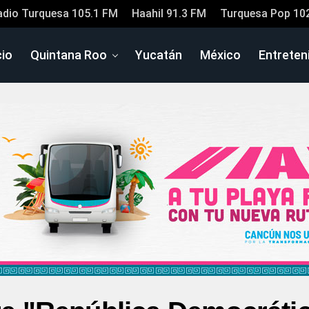
adio Turquesa 105.1 FM
Haahil 91.3 FM
Turquesa Pop 10
cio
Quintana Roo
Yucatán
México
Entreten