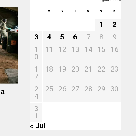
L
M
X
J
V
S
D
1
2
3
4
5
6
7
8
9
1
11
12
13
14
15
16
0
1
18
19
20
21
22
23
7
2
25
26
27
28
29
30
 a
4
e
3
1
« Jul