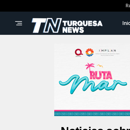
R
Ini