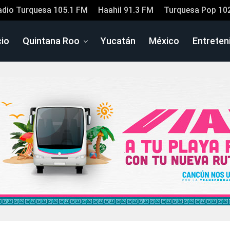
adio Turquesa 105.1 FM
Haahil 91.3 FM
Turquesa Pop 10
cio
Quintana Roo
Yucatán
México
Entreten