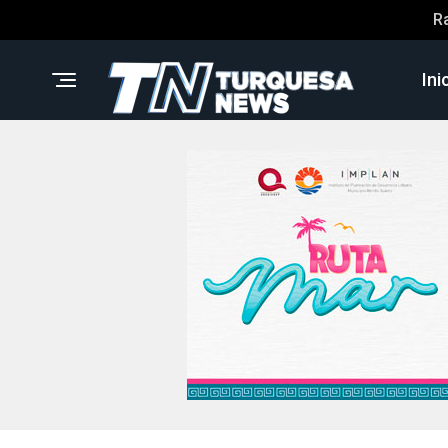
R
Ini