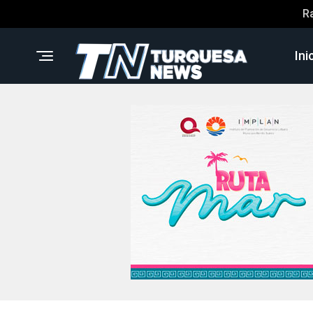
R
Ini