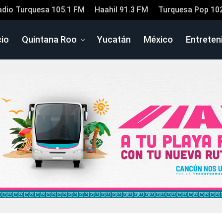
adio Turquesa 105.1 FM
Haahil 91.3 FM
Turquesa Pop 10
cio
Quintana Roo
Yucatán
México
Entreten