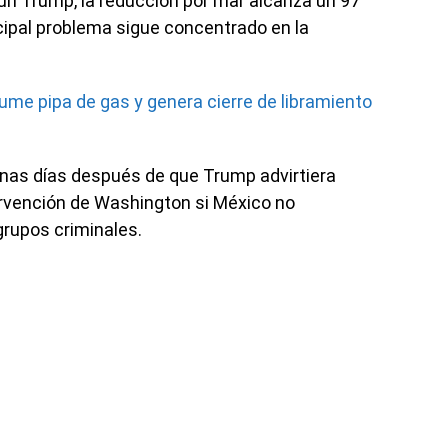
gún Trump, la reducción por mar alcanza un 97
ncipal problema sigue concentrado en la
ume pipa de gas y genera cierre de libramiento
nas días después de que Trump advirtiera
rvención de Washington si México no
grupos criminales.