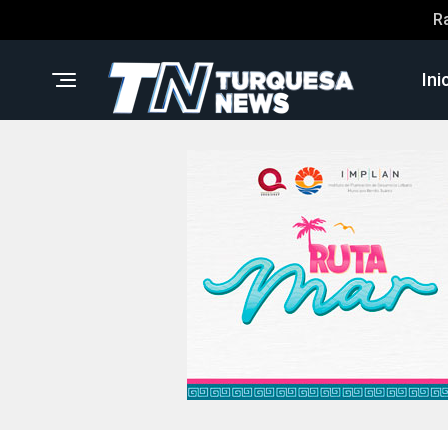
R
Ini