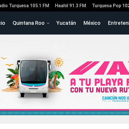
adio Turquesa 105.1 FM
Haahil 91.3 FM
Turquesa Pop 10
cio
Quintana Roo
Yucatán
México
Entreten