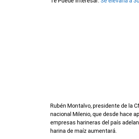
Te Puede Interesar:
Se elevaría a 30
Rubén Montalvo, presidente de la C
nacional Milenio, que desde hace a
empresas harineras del país adelanta
harina de maíz aumentará.