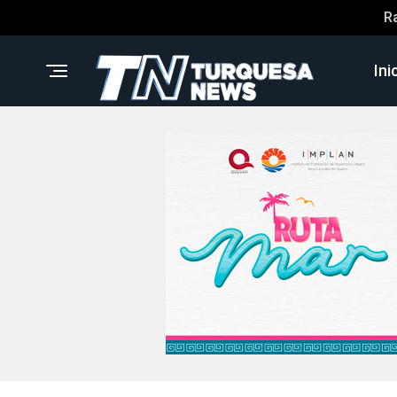
R
Ini