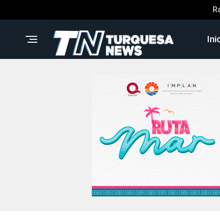
R
Ini