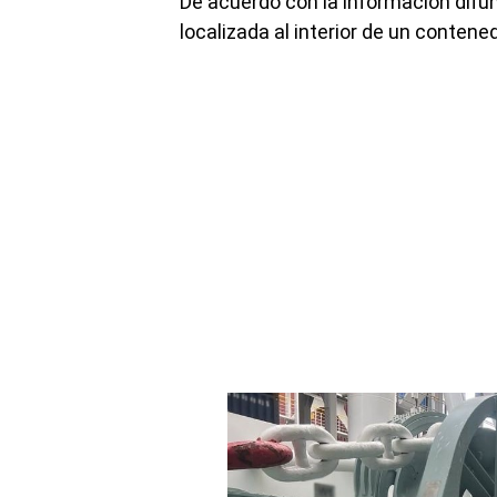
De acuerdo con la información difun
localizada al interior de un contene