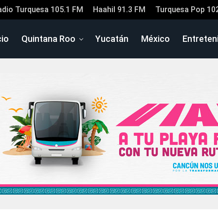
adio Turquesa 105.1 FM
Haahil 91.3 FM
Turquesa Pop 10
cio
Quintana Roo
Yucatán
México
Entreten