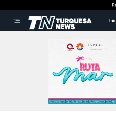
R
Ini