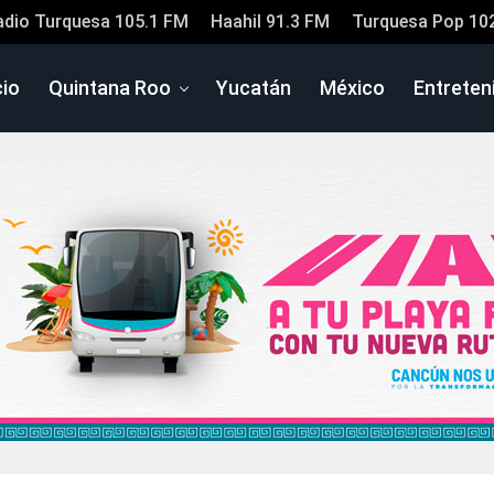
adio Turquesa 105.1 FM
Haahil 91.3 FM
Turquesa Pop 10
cio
Quintana Roo
Yucatán
México
Entreten