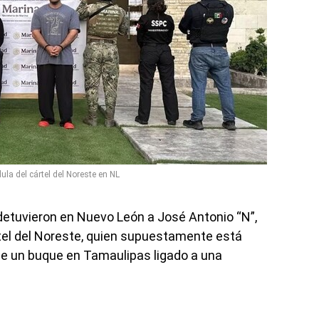
lula del cártel del Noreste en NL
etuvieron en Nuevo León a José Antonio “N”,
rtel del Noreste, quien supuestamente está
de un buque en Tamaulipas ligado a una