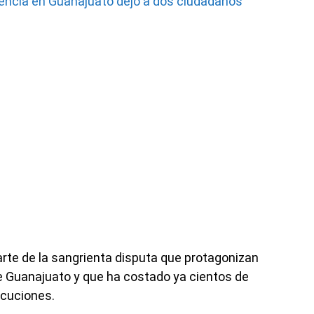
lencia en Guanajuato dejó a dos ciudadanos
arte de la sangrienta disputa que protagonizan
de Guanajuato y que ha costado ya cientos de
ecuciones.