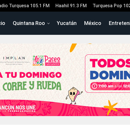
adio Turquesa 105.1 FM
Haahil 91.3 FM
Turquesa Pop 10
cio
Quintana Roo
Yucatán
México
Entreten