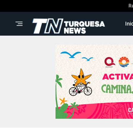
R
Ini