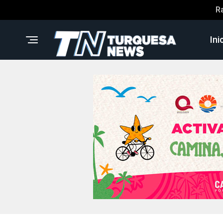
R
Ini