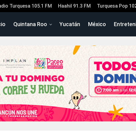
adio Turquesa 105.1 FM
Haahil 91.3 FM
Turquesa Pop 10
cio
Quintana Roo
Yucatán
México
Entreten