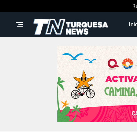
R
Ini