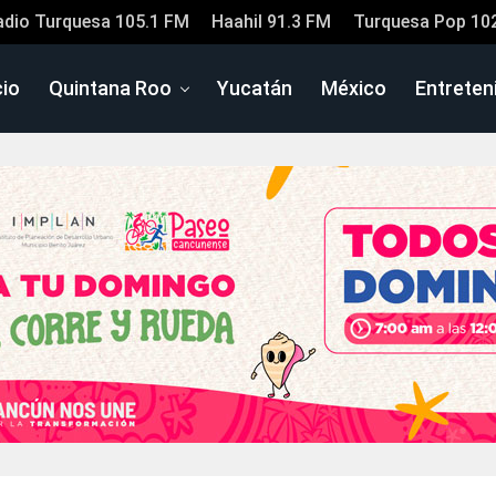
adio Turquesa 105.1 FM
Haahil 91.3 FM
Turquesa Pop 10
cio
Quintana Roo
Yucatán
México
Entreten