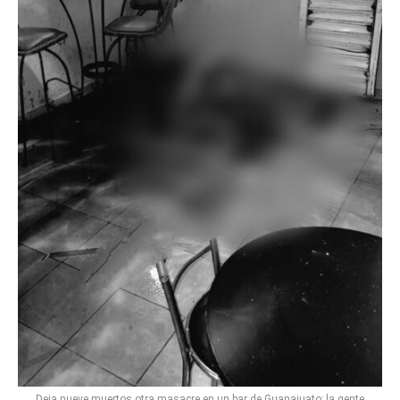
Deja nueve muertos otra masacre en un bar de Guanajuato; la gente