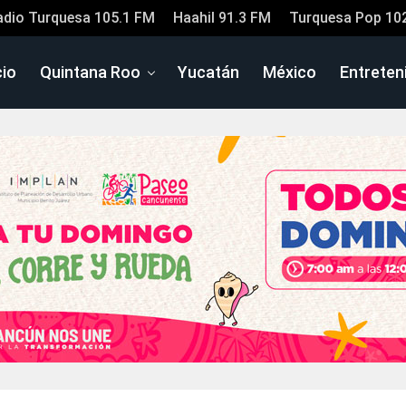
adio Turquesa 105.1 FM
Haahil 91.3 FM
Turquesa Pop 10
cio
Quintana Roo
Yucatán
México
Entreten