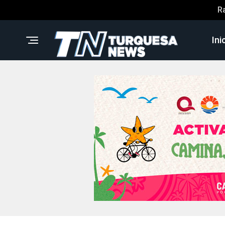
R
Ini