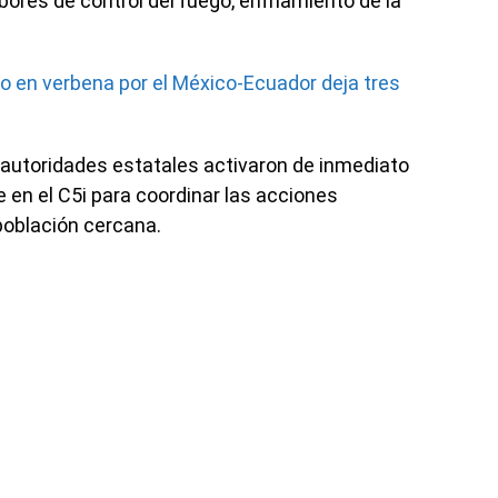
bores de control del fuego, enfriamiento de la
 en verbena por el México-Ecuador deja tres
s autoridades estatales activaron de inmediato
en el C5i para coordinar las acciones
 población cercana.