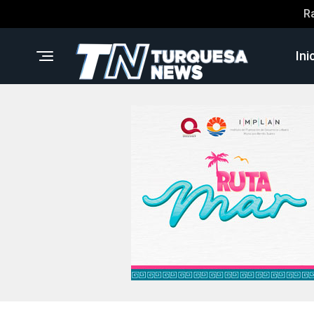
R
Ini