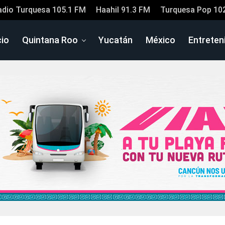
adio Turquesa 105.1 FM
Haahil 91.3 FM
Turquesa Pop 10
cio
Quintana Roo
Yucatán
México
Entreten