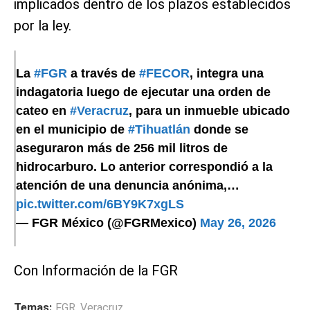
implicados dentro de los plazos establecidos
por la ley.
La
#FGR
a través de
#FECOR
, integra una
indagatoria luego de ejecutar una orden de
cateo en
#Veracruz
, para un inmueble ubicado
en el municipio de
#Tihuatlán
donde se
aseguraron más de 256 mil litros de
hidrocarburo. Lo anterior correspondió a la
atención de una denuncia anónima,…
pic.twitter.com/6BY9K7xgLS
— FGR México (@FGRMexico)
May 26, 2026
Con Información de la FGR
Temas:
FGR
,
Veracruz