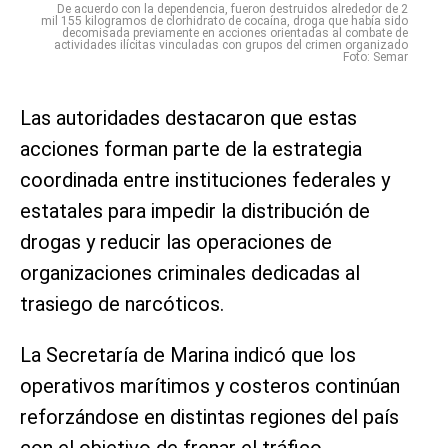
De acuerdo con la dependencia, fueron destruidos alrededor de 2
mil 155 kilogramos de clorhidrato de cocaína, droga que había sido
decomisada previamente en acciones orientadas al combate de
actividades ilícitas vinculadas con grupos del crimen organizado
Foto: Semar
Las autoridades destacaron que estas
acciones forman parte de la estrategia
coordinada entre instituciones federales y
estatales para impedir la distribución de
drogas y reducir las operaciones de
organizaciones criminales dedicadas al
trasiego de narcóticos.
La Secretaría de Marina indicó que los
operativos marítimos y costeros continúan
reforzándose en distintas regiones del país
con el objetivo de frenar el tráfico