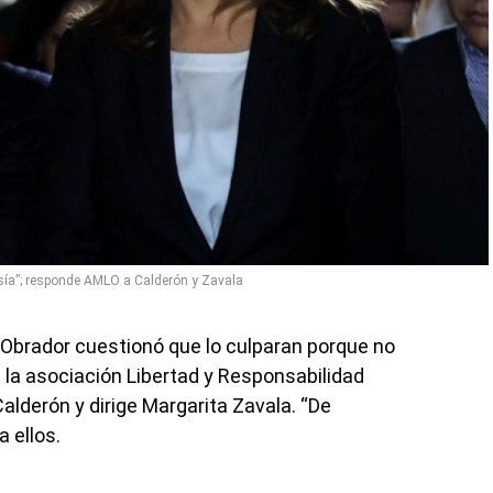
sía”; responde AMLO a Calderón y Zavala
Obrador cuestionó que lo culparan porque no
a la asociación Libertad y Responsabilidad
lderón y dirige Margarita Zavala. “De
 ellos.