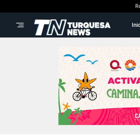
R
Ini