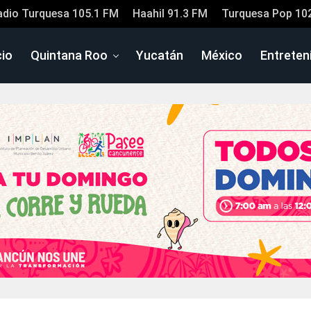
adio Turquesa 105.1 FM
Haahil 91.3 FM
Turquesa Pop 10
cio
Quintana Roo
Yucatán
México
Entreten